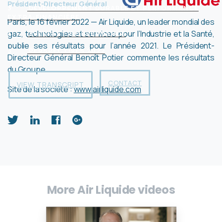
Président-Directeur Général
3
DÉVELOPPEMENT DURABLE ET PERFORMANCE
EXTRA-FINANCIÈRE
Paris, le 16 février 2022 — Air Liquide, un leader mondial des
gaz, technologies et services pour l’Industrie et la Santé,
4
AVENIR ET GOUVERNANCE
publie ses résultats pour l’année 2021. Le Président-
5
PERSPECTIVES 2022
Directeur Général Benoît Potier commente les résultats
du Groupe.
CONTACT
VIEW TRANSCRIPT
Site de la société :
www.airliquide.com
More Air Liquide videos