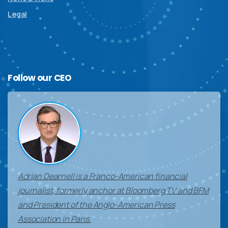
Legal
Follow
our
CEO
Adrian Dearnell is a Franco-American financial
journalist, formerly anchor at Bloomberg TV and BFM
and President of the Anglo-American Press
Association in Paris.