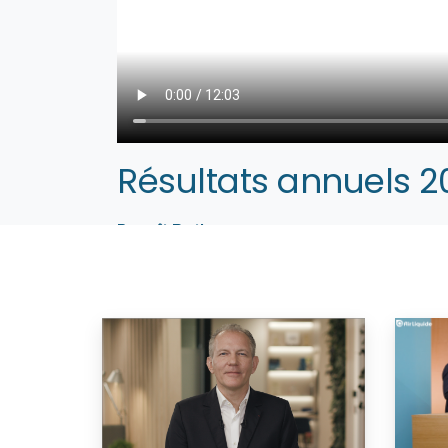
Résultats annuels 2
Benoît Potier
Président-Directeur Général
Paris, le 10 février 2021 — Air Liquide, leade
pour l’Industrie et la Santé, publie ses ré
Directeur Général Benoît Potier commente les
– Company website:
www.airliquide.com