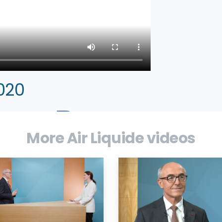
020
More Air Liquide videos
r mondial des gaz, technologies et services
sultats pour l’année 2020. Le Président-
 résultats du Groupe.