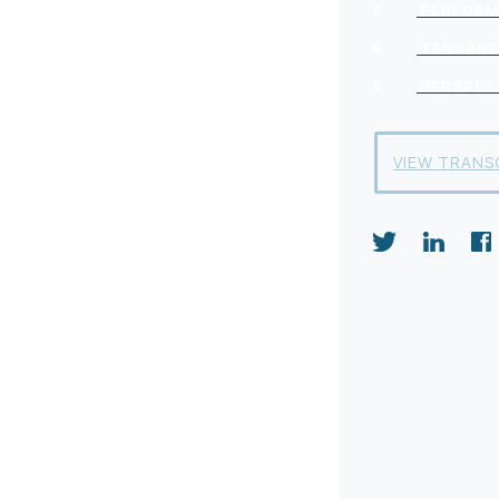
3
PERFORM
4
TENDANC
5
PERSPECT
VIEW TRANS