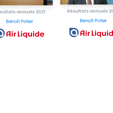
Résultats annuels 2
sultats annuels 2021
Benoît Potier
Benoît Potier
Company
F
Writing
Training
Video
Events