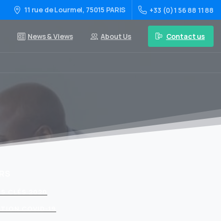
11 rue de Lourmel, 75015 PARIS
+33 (0)1 56 88 11 88
Contact us
News & Views
About Us
RS
S CLÉS 2020
TION COVID-19