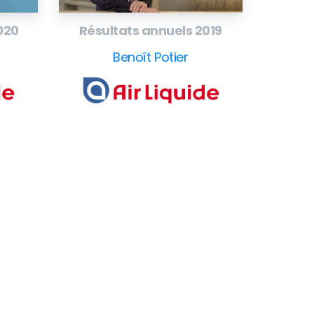
020
Résultats annuels 2019
Benoît Potier
ollow
our
CEO