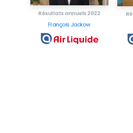
Résultats annuels 2022
Ré
François Jackow
EuroBusiness Media © 2023