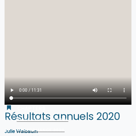
CHAPTERS
Résultats annuels 2020
1
MESSAGES CLÉS 2020
2
PERFORMANCE 2020
Julie Walbaum