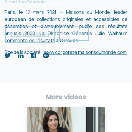
Directrice Générale
3
PERSPECTIVES 2021
Paris, le 10 mars 2021 — Maisons du Monde, leader
4
AMBITIONS RSE
européen de collections originales et accessibles de
décoration et d’ameublement, publie ses résultats
annuels 2020. La Directrice Générale Julie Walbaum
CONTACT
VIEW TRANSCRIPT
commente les résultats du Groupe.
Site de la société :
www.corporate.maisonsdumonde.com
More videos