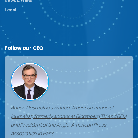
News & views
Legal
Follow
our
CEO
Adrian Dearnell is a Franco-American financial
journalist, formerly anchor at Bloomberg TV and BFM
and President of the Anglo-American Press
Association in Paris.