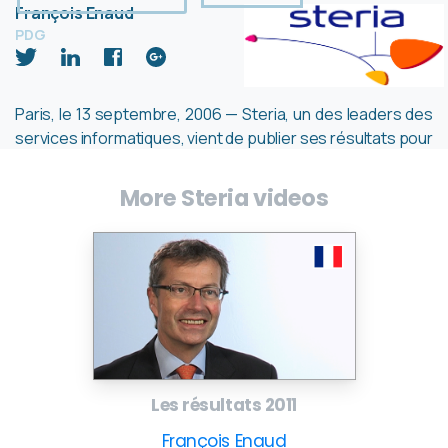
François Enaud
PDG
Paris, le 13 septembre, 2006 — Steria, un des leaders des
services informatiques, vient de publier ses résultats pour
le premier semestre 2006. Le Président-Directeur
Général François Enaud commente les résultats et la
More Steria videos
stratégie du groupe.
– Site web du Groupe:
www.steria.com
Les résultats 2011
François Enaud