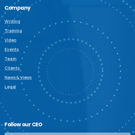
Company
Writing
Training
Video
Events
Team
Clients
News & views
Legal
Follow
our
CEO