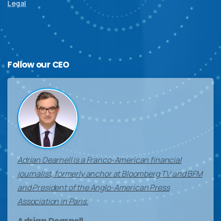
Legal
Follow
our
CEO
Adrian Dearnell is a Franco-American financial
journalist, formerly anchor at Bloomberg TV and BFM
and President of the Anglo-American Press
Association in Paris.