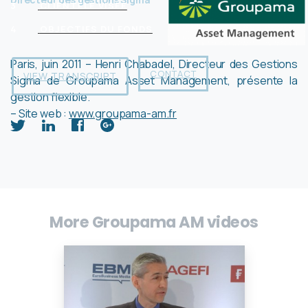
3
CLIENTÈLE VISÉE
4
OBJECTIFS DU FONDS
Paris, juin 2011 – Henri Chabadel, Directeur des Gestions
CONTACT
VIEW TRANSCRIPT
Sigma de Groupama Asset Management, présente la
gestion flexible.
– Site web :
www.groupama-am.fr
More Groupama AM videos