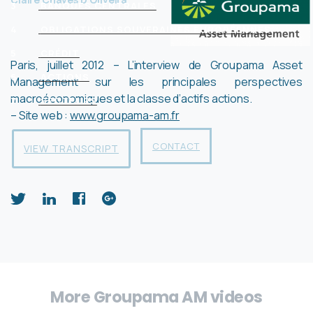
3
BANQUES CENTRALES
4
OBLIGATIONS SOUVERAINES EUROPÉENNES
5
CRÉDIT
Paris, juillet 2012 – L’interview de Groupama Asset
6
ACTIONS
Management sur les principales perspectives
macroéconomiques et la classe d’actifs actions.
7
SECTEURS
– Site web :
www.groupama-am.fr
CONTACT
VIEW TRANSCRIPT
More Groupama AM videos