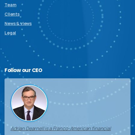
Team
Clients
News & views
Legal
Follow
our
CEO
Adrian Dearnell is a Franco-American financial