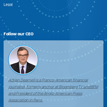
Legal
Follow
our
CEO
Adrian Dearnell is a Franco-American financial
journalist, formerly anchor at Bloomberg TV and BFM
and President of the Anglo-American Press
Association in Paris.