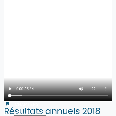
CHAPTERS
Résultats annuels 2018
1
INTRODUCTION