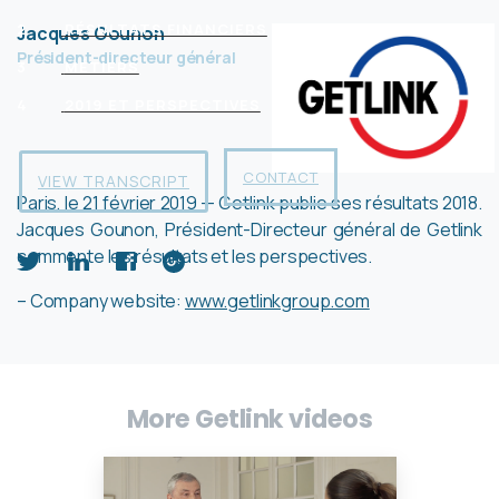
2
RÉSULTATS FINANCIERS
Jacques Gounon
Président-directeur général
3
MÉTIERS
4
2019 ET PERSPECTIVES
CONTACT
VIEW TRANSCRIPT
Paris, le 21 février 2019 — Getlink publie ses résultats 2018.
Jacques Gounon, Président-Directeur général de Getlink
commente les résultats et les perspectives.
– Company website:
www.getlinkgroup.com
More Getlink videos