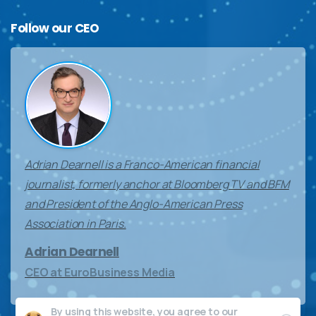
Follow
our
CEO
Adrian Dearnell is a Franco-American financial
journalist, formerly anchor at Bloomberg TV and BFM
and President of the Anglo-American Press
Association in Paris.
Adrian Dearnell
CEO at EuroBusiness Media
By using this website, you agree to our