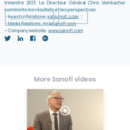
trimestre 2013. Le Directeur Général Chris Viehbacher
commente les résultats et les perspectives.
– Investor Relations:
ir@sanofi.com
CONTACT
VIEW TRANSCRIPT
– Media Relations:
mr@sanofi.com
– Company website:
www.sanofi.com
More Sanofi videos