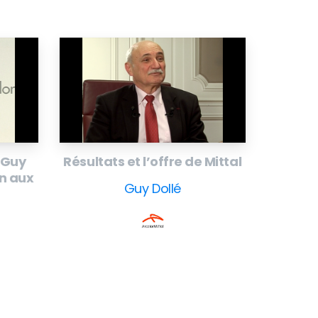
 Guy
Résultats et l’offre de Mittal
an aux
Guy Dollé