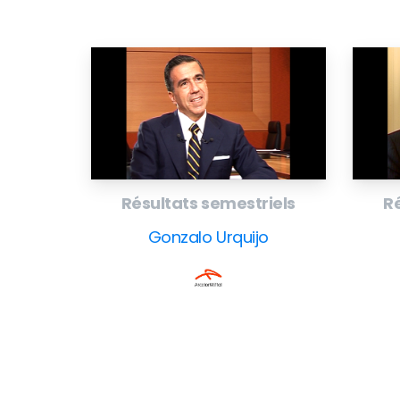
Luxembourg, le 27 octobre 2005 — Le group
troisième trimestre 2005. Le Président Guy D
Résultats semestriels
Ré
– Relations investisseurs: Martine Hue,
– +352 47 92 24 14,
Contact IR
Gonzalo Urquijo
– Site web du groupe:
www.arcelor.com