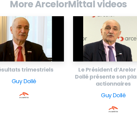
More ArcelorMittal videos
e Arcelor publie ses résultats pour le
ollé commente la performance du groupe.
sultats trimestriels
Le Président d’Arelor
Dollé présente son pl
Guy Dollé
actionnaires
Guy Dollé