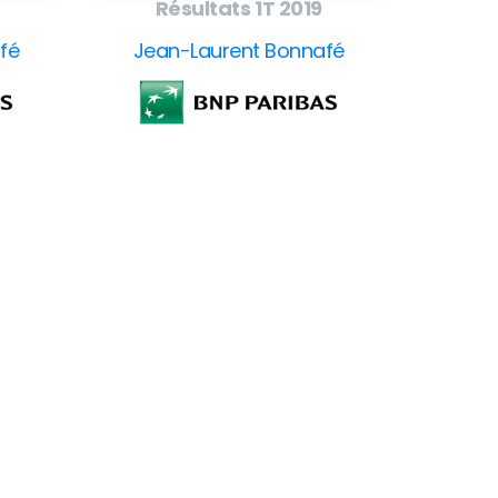
Résultats 1T 2019
fé
Jean-Laurent Bonnafé
ollow
our
CEO