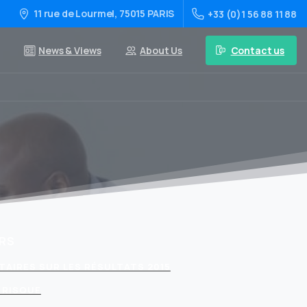
11 rue de Lourmel, 75015 PARIS
+33 (0)1 56 88 11 88
Contact us
News & Views
About Us
RS
AIRES SUR LES RÉSULTATS 2015
 RISQUE