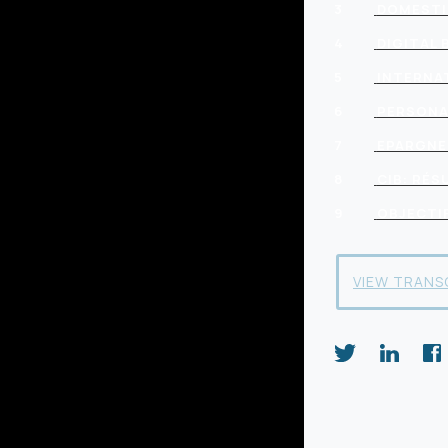
3
DOMESTI
4
DIGITAL 
5
INTERNA
6
PERSONA
7
EPARGNE
8
CIB: RÉ
9
OBJECTI
VIEW TRANS