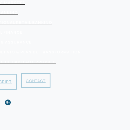
C MARKETS
BANKING
TIONAL RETAIL BANKING
L FINANCE
 & ASSURANCE
SULTATS & PLAN DE TRANSFORMATION
FS DE CAPITAUX PROPRES
CONTACT
CRIPT