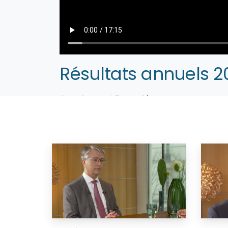
Résultats annuels 2
Jean-Laurent Bonnafé
Administrateur Directeur Général
Paris, le 5 février 2016 – Le Groupe BNP Parib
Laurent Bonnafé, Administrateur Directeur Gé
– Site web :
www.bnpparibas.com