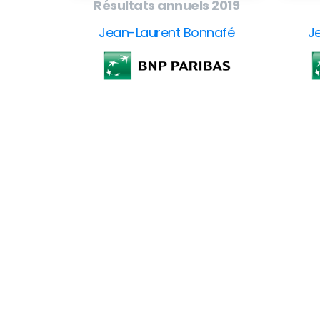
Résultats annuels 2019
Jean-Laurent Bonnafé
J
EuroBusiness Media © 2023
Founded in 2002, EuroBusiness Media (