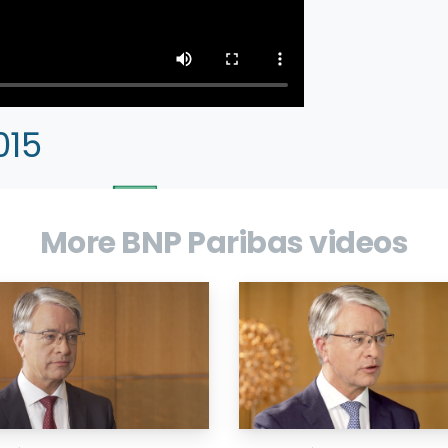
015
More BNP Paribas videos
as publie ses résultats annuels 2015. Jean-
néral, commente les résultats du Groupe.