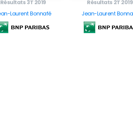
Résultats 3T 2019
Résultats 2T 2019
ean-Laurent Bonnafé
Jean-Laurent Bonna
Company
F
Writing
Training
Video
Events
Team
EBM) is